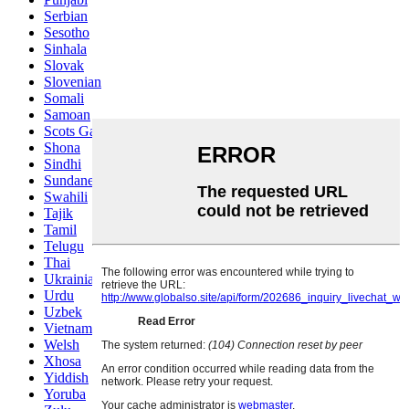
Serbian
Sesotho
Sinhala
Slovak
Slovenian
Somali
Samoan
Scots Gaelic
Shona
Sindhi
Sundanese
Swahili
Tajik
Tamil
Telugu
Thai
Ukrainian
Urdu
Uzbek
Vietnamese
Welsh
Xhosa
Yiddish
Yoruba