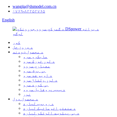
wangjia@dsmodel.com.cn
۰۷۶۹-۸۲۲۵۲۷۶۵
English
کور
د ډرون حل
د محصول ښودنه
مایکرو سرو
د لوړ تورک سرو
معیاري سروو
بې برش سرو
د اوبو ضد سرو
د لوړ ولتاژ سرو
بې کوره سرو
د ټیټ پروفایل سروو
نور
د محصول ډول
د روبوټ لپاره
د صنعتي اتوماتیک لپاره
د بې پیلوټه الوتکو لپاره