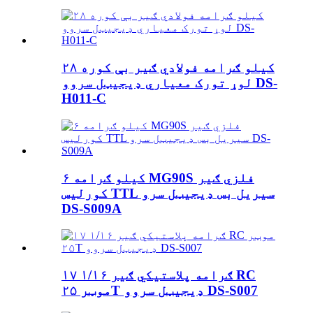
۲۸ کیلو ګرامه فولادي ګیر بې کوره
لوړ تورک معیاري ډیجیټل سروو DS-
H011-C
۶ کیلو ګرامه MG90S فلزي ګیر
کورلیس TTL سیریل بس ډیجیټل سرو
DS-S009A
۱۷ ګرامه پلاستيکي ګیر ۱/۱۶ RC
موټر ۲۵T ډیجیټل سروو DS-S007