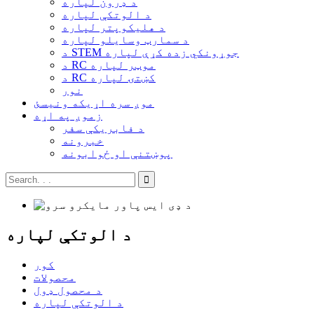
د ډرون لپاره
د الوتکې لپاره
د هلیکوپتر لپاره
د سمارټ وسایلو لپاره
د STEM جوړونکي زده کړې لپاره
د RC موټر لپاره
د RC کښتۍ لپاره
نور
موږ سره اړیکه ونیسئ
زموږ په اړه
د فابریکې سفر
خبرونه
پوښتنې او ځوابونه
د الوتکې لپاره
کور
محصولات
د محصول ډول
د الوتکې لپاره