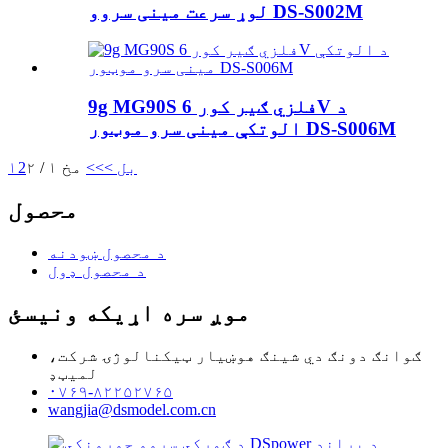
لوړ سرعت مینی سروو DS-S002M
9g MG90S فلزي ګیر کور 6V د
الوتکې مینی سرو موټور DS-S006M
بل >
>>
مخ ۱ / ۲
2
۱
محصول
د محصول ښودنه
د محصول ډول
موږ سره اړیکه ونیسئ
ګوانګ دونګ دي شینګ هوښیار ټیکنالوژۍ شرکت،
لمیټډ
۰۷۶۹-۸۲۲۵۲۷۶۵
wangjia@dsmodel.com.cn