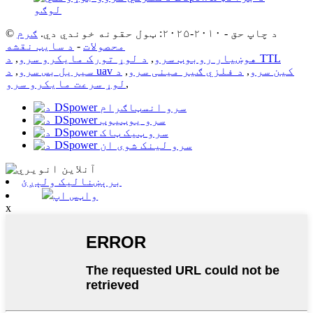
© د چاپ حق - ۲۰۱۰-۲۰۲۵: ټول حقونه خوندي دي.
ګرم
محصولات
-
د سایټ نقشه
هوښیار روبوټ سرو
,
د لوړ تورک مایکرو سرو
,
د TTL
د uav کین سرو
,
د فلزي ګیر مینی سرو
,
د
سیریل بس سرو
,
,
لوړ سرعت مایکرو سرو
برېښنالیک ولېږئ
واټس اپ
x