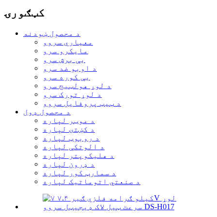
کټګورۍ
د محصول ښودنه
معیاري سروو
مایکرو سرو
بې برش سرو
د اوبو ضد سرو
بې کوره سرو
د لوړ هولټیج سرو
د لوړ تورک سرو
د ټیټ پروفایل سروو
د محصول ډول
د موټر لپاره
د کښتۍ لپاره
د روبوټ لپاره
د الوتکې لپاره
د هلیکوپتر لپاره
د ډرون لپاره
د سمارټ کور لپاره
د صنعتي اتوماتیک لپاره