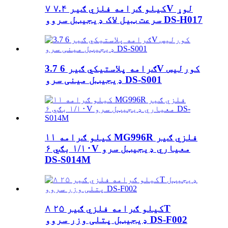
۷ کیلو ګرامه فلزي ګیر ۷.۴V لوړ
سرعت ټیل لاک ډیجیټل سروو DS-H017
3.7 ګرامه پلاستيکي ګیر 6V کورلیس
ډیجیټل مینی سرو DS-S001
۱۱ کیلو ګرامه MG996R فلزي ګیر
۱/۱۰ بګي ۶V معیاري ډیجیټل سرو
DS-S014M
۸ کیلو ګرامه فلزي ګیر ۲۵T
ډیجیټل پتلی وزر سروو DS-F002