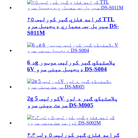
۲۵ ګرامه فلزي ګیر کورلیس TTL
سیریل بس معیاري ډیجیټل سرو DS-
S011M
د 6g پلاستيکي ګیر کورلیس موټور
6V ډیجیټل مینی سرو DS-S004
2g کورلیس 5V پلاستيکي ګیر د لوړ
سرعت مینی سرو DS-M005
۴.۳ ګرامه فلزي ګیر کورلیس ۵ ولټ