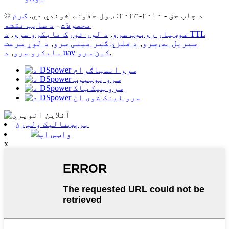
© د چاپ حق - ۲۰۱۰-۲۰۲۵: ټول حقونه خوندي دي.
ګرم
محصولات
-
د سایټ نقشه
هوښیار روبوټ سرو
,
د لوړ تورک مایکرو سرو
,
د TTL
سیریل بس سرو
,
د فلزي ګیر مینی سرو
,
د لوړ سرعت
,
د uav کین سرو
مایکرو سرو
,
برېښنالیک ولېږئ
واټس اپ
x