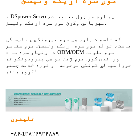
د DSpower Servo په اړه هر ډول معلومات،
مهرباني وکړئ موږ سره اړیکه ونیسئ.
که تاسو د باور وړ سرو جوړونکي په لټه کې
یاست، نو له موږ سره اړیکه ونیسئ. موږ ستاسو
د اړتیاو سره سم د ODM/OEM سرو حلونه
وړاندې کوو. موږ ژمن یو چې پیرودونکو ته
خورا سیالي کونکي نرخونه او غوره خدمت چمتو
کړو، مننه!
تلیفون
+۸۶
-1
۳۸۲۶۹۳۴۸۸۹