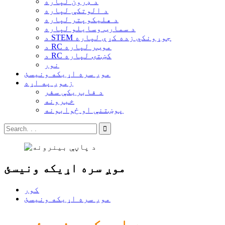
د ډرون لپاره
د الوتکې لپاره
د هلیکوپتر لپاره
د سمارټ وسایلو لپاره
د STEM جوړونکي زده کړې لپاره
د RC موټر لپاره
د RC کښتۍ لپاره
نور
موږ سره اړیکه ونیسئ
زموږ په اړه
د فابریکې سفر
خبرونه
پوښتنې او ځوابونه
موږ سره اړیکه ونیسئ
کور
موږ سره اړیکه ونیسئ
موږ سره اړیکه ونیسئ