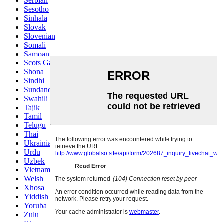
Serbian
Sesotho
Sinhala
Slovak
Slovenian
Somali
Samoan
Scots Gaelic
Shona
Sindhi
Sundanese
Swahili
Tajik
Tamil
Telugu
Thai
Ukrainian
Urdu
Uzbek
Vietnamese
Welsh
Xhosa
Yiddish
Yoruba
Zulu