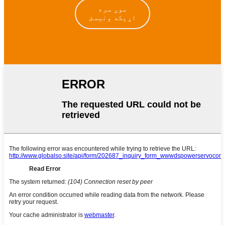
موږ سره
اړیکه ونیسئ