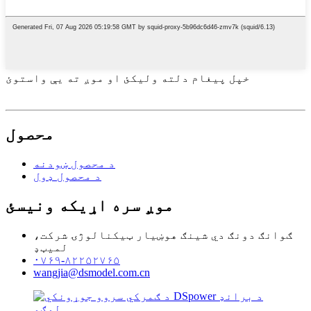
خپل پیغام دلته ولیکئ او موږ ته یې واستوئ
محصول
د محصول ښودنه
د محصول ډول
موږ سره اړیکه ونیسئ
ګوانګ دونګ دي شینګ هوښیار ټیکنالوژۍ شرکت،
لمیټډ
۰۷۶۹-۸۲۲۵۲۷۶۵
wangjia@dsmodel.com.cn