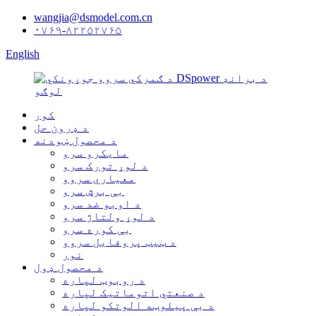
wangjia@dsmodel.com.cn
۰۷۶۹-۸۲۲۵۲۷۶۵
English
کور
د ډرون حل
د محصول ښودنه
مایکرو سرو
د لوړ تورک سرو
معیاري سروو
بې برش سرو
د اوبو ضد سرو
د لوړ ولتاژ سرو
بې کوره سرو
د ټیټ پروفایل سروو
نور
د محصول ډول
د روبوټ لپاره
د صنعتي اتوماتیک لپاره
د بې پیلوټه الوتکو لپاره