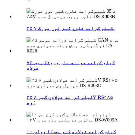
۳۵ کیلو ګرامه فلزي ګیر لوړ تورک ۷.
۷۵ کیلو ګرامه درانه بار وړونکی بس
فولاد
۳۵ کیلو ګرامه فولادي ګیر ۸V RS۴۸۵
لړۍ
۱۰ کیلو ګرامه فولادي ګیر بس ۱۲ وولټ