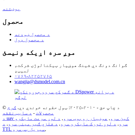
پوښتنه
محصول
د محصول ښودنه
د محصول ډول
موږ سره اړیکه ونیسئ
ګوانګ دونګ دي شینګ هوښیار ټیکنالوژۍ شرکت،
لمیټډ
۰۷۶۹-۸۲۲۵۲۷۶۵
wangjia@dsmodel.com.cn
© د چاپ حق - ۲۰۱۰-۲۰۲۵: ټول حقونه خوندي دي.
ګرم
محصولات
-
د سایټ نقشه
د uav کین سرو
,
هوښیار روبوټ سرو
,
د لوړ سرعت مایکرو
سرو
,
د لوړ تورک مایکرو سرو
,
د فلزي ګیر مینی سرو
,
د
,
TTL سیریل بس سرو