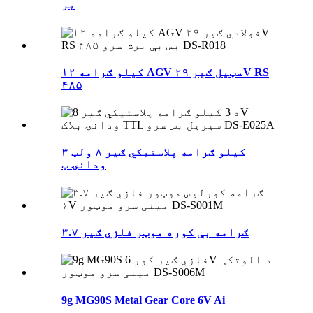
بر
۱۲ کیلو ګرامه AGV سټیل ګیر ۲۹V RS
۴۸۵
۳ کیلو ګرامه پلاستيکي ګیر ۸ ولټ
ودانۍ ب
۳.۷ ګرامه بې کوره موټر فلزي ګیر
9g MG90S Metal Gear Core 6V Ai