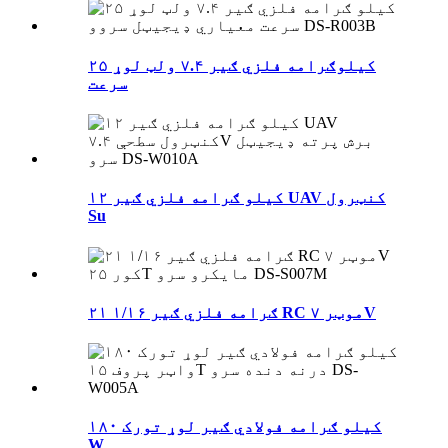
۲۵ کیلوګرامه فلزي ګیر ۷.۴ ولټ لوړ
سرعت
۱۲ کیلو ګرامه فلزي ګیر UAV کنټرول
Su
۲۱ ګرامه فلزي ګیر ۱/۱۶ RC موټر ۷V
۱۸۰ کیلو ګرامه فولادي ګیر لوړ تورک
W