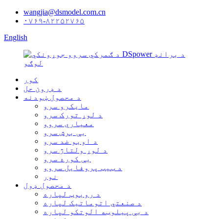
wangjia@dsmodel.com.cn
۰۷۶۹-۸۲۲۵۲۷۶۵
English
کور
د ډرون حل
د محصول ښودنه
مایکرو سرو
د لوړ تورک سرو
معیاري سروو
بې برش سرو
د اوبو ضد سرو
د لوړ ولتاژ سرو
بې کوره سرو
د ټیټ پروفایل سروو
نور
د محصول ډول
د روبوټ لپاره
د صنعتي اتوماتیک لپاره
د بې پیلوټه الوتکو لپاره