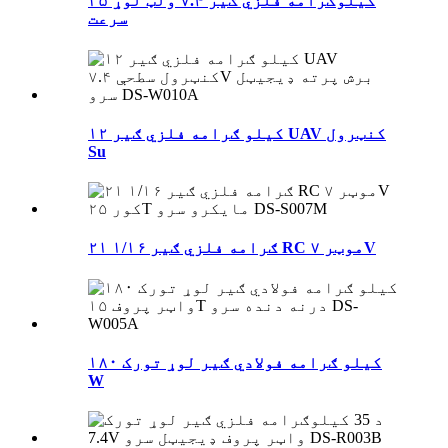
۲۵ کیلوګرامه فلزي ګیر ۷.۴ ولټ لوړ
سرعت
۱۲ کیلو ګرامه فلزي ګیر UAV کنټرول
Su
۲۱ ګرامه فلزي ګیر ۱/۱۶ RC موټر ۷V
۱۸۰ کیلو ګرامه فولادي ګیر لوړ تورک
W