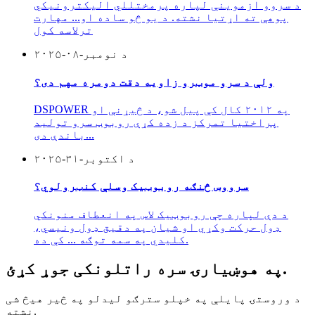
د سروو ازموینې لپاره پرمختللي الیکترونیکي
پوهې ته اړتیا نشته. د یو څو ساده او... مهارت
ترلاسه کول
د نومبر-۰۸-۲۰۲۵
ولې د سرو موټرو زاویه دقت دومره مهم دی؟
DSPOWER په ۲۰۱۲ کال کې پیل شو، د څیړنې او
پراختیا تمرکز د زده کړې روبوټ سرو تولید
باندې دی...
د اکتوبر-۳۱-۲۰۲۵
سرووس څنګه روبوټیک وسلې کنټرولوي؟
د دې لپاره چې روبوټیک لاس په انعطاف منونکي
ډول حرکت وکړي او شیان په دقیق ډول ونیسي،
کلیدي په سمه توګه ... کې ده.
په هوښیارۍ سره راتلونکی جوړ کړئ.
د وروستۍ پایلې په خپلو سترګو لیدلو په څیر هیڅ شی
نشته.