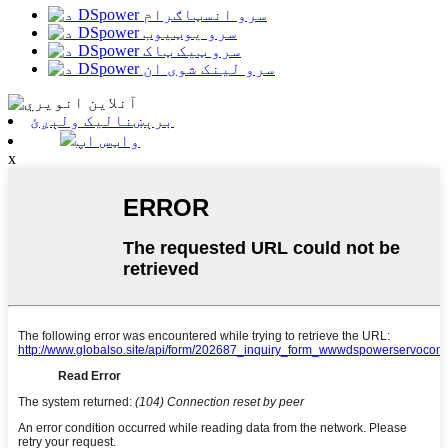
برېښنالیک ولېږئ
واټس اپ
x