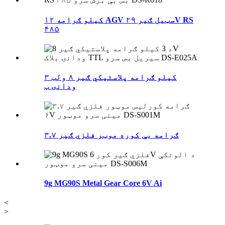
۱۲ کیلو ګرامه AGV سټیل ګیر ۲۹V RS
۴۸۵
۳ کیلو ګرامه پلاستيکي ګیر ۸ ولټ
ودانۍ ب
۳.۷ ګرامه بې کوره موټر فلزي ګیر
9g MG90S Metal Gear Core 6V Ai
<
>