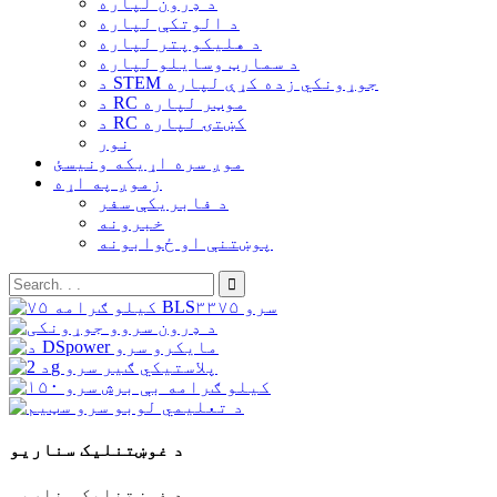
د ډرون لپاره
د الوتکې لپاره
د هلیکوپتر لپاره
د سمارټ وسایلو لپاره
د STEM جوړونکي زده کړې لپاره
د RC موټر لپاره
د RC کښتۍ لپاره
نور
موږ سره اړیکه ونیسئ
زموږ په اړه
د فابریکې سفر
خبرونه
پوښتنې او ځوابونه
د غوښتنلیک سناریو
د غوښتنلیک سناریو