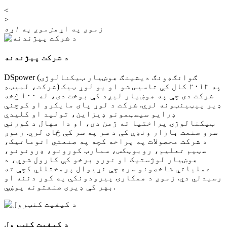
<
>
زموږ په اړه
زموږ په اړه
د شرکت پیژندنه
DSpower (ګوانګډونګ دیشینګ هوښیار ټیکنالوژۍ
شرکت، لمیټډ) په ۲۰۱۳ کال کې تاسیس شو او یو لوړ ټیک
شرکت دی چې په هوښیار لیږد کې بوخت دی، له ۱۰۰ څخه
ډیر پیټینټونه لري. شرکت د لوړ پای مایکرو او کوچني
ډرایو سیسټمونو ډیزاین، تولید او کلیدي
ټیکنالوژۍ پراختیا ته ژمن دی، او دا مهال د کورني
سرو صنعت بازار ونډې کې د سر په سر کې ځای لري. زموږ
د شرکت محصولات په پراخه کچه په صنعتي اتوماتیک،
سټیم تعلیم، روبوټکس، سمارټ کورونو، ډرونونو،
هوښیار لوژستیک او نورو برخو کې کارول شوي، د
عملیاتي شاخصونو سره چې نړیوال پرمختللي کچې ته
رسیدلي دي. زموږ د همکارۍ پیرودونکي په کور دننه او
بهر کې ډیری صنعتونه پوښي.
د کیفیت کنټرول