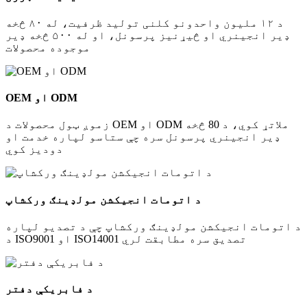
د ۱۲ ملیون واحدونو کلنی تولید ظرفیت، له ۸۰ څخه
ډیر انجینري او څیړنیز پرسونل، او له ۵۰۰ څخه ډیر
موجوده محصولات
OEM او ODM
زموږ ټول محصولات د OEM او ODM ملاتړ کوي، د 80 څخه
ډیر انجینري پرسونل سره چې ستاسو لپاره خدمت او
دودیز کوي
د اتومات انجیکشن مولډینګ ورکشاپ
د اتومات انجیکشن مولډینګ ورکشاپ چې د تصدیو لپاره
د ISO9001 او ISO14001 تصدیق سره مطابقت لري
د فابریکې دفتر