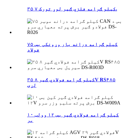
۳۵ کیلو ګرامه فلزي ګیر لوړ تورک ۷.
۷۵ کیلو ګرامه درانه بار وړونکی بس
فولاد
۳۵ کیلو ګرامه فولادي ګیر ۸V RS۴۸۵
لړۍ
۱۰ کیلو ګرامه فولادي ګیر بس ۱۲ وولټ
بر