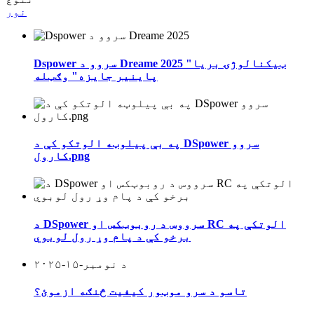
نور
Dspower سروو د Dreame 2025 "ټیکنالوژۍ بریا
پاینیر جایزه" وګټله
په بې پیلوټه الوتکو کې د DSpower سروو
کارول.png
د DSpower سرووس د روبوټکس او RC الوتکې په
برخو کې د پام وړ رول لوبوي
د نومبر-۱۵-۲۰۲۵
تاسو د سرو موټور کیفیت څنګه ازموئ؟