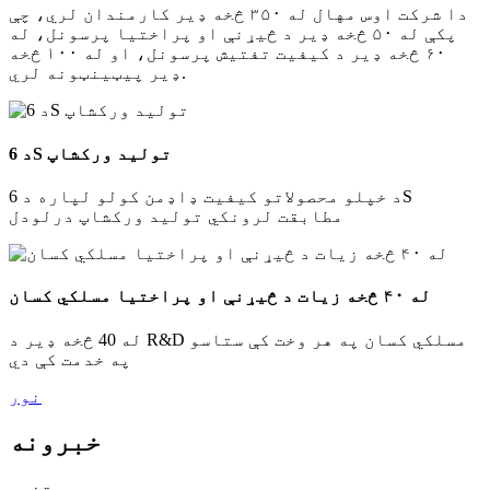
دا شرکت اوس مهال له ۳۵۰ څخه ډیر کارمندان لري، چې
پکې له ۵۰ څخه ډیر د څیړنې او پراختیا پرسونل، له
۶۰ څخه ډیر د کیفیت تفتیش پرسونل، او له ۱۰۰ څخه
ډیر پیټینټونه لري.
د 6S تولید ورکشاپ
د خپلو محصولاتو کیفیت ډاډمن کولو لپاره د 6S
مطابقت لرونکي تولید ورکشاپ درلودل
له ۴۰ څخه زیات د څیړنې او پراختیا مسلکي کسان
له 40 څخه ډیر د R&D مسلکي کسان په هر وخت کې ستاسو
په خدمت کې دي
نور
خبرونه
تنوع